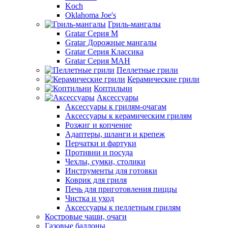
Koch
Oklahoma Joe's
Гриль-мангалы
Gratar Серия M
Gratar Дорожные мангалы
Gratar Серия Классика
Gratar Серия МАН
Пеллетные грили
Керамические грили
Коптильни
Аксессуары
Аксессуары к грилям-очагам
Аксессуары к керамическим грилям
Розжиг и копчение
Адаптеры, шланги и крепеж
Перчатки и фартуки
Противни и посуда
Чехлы, сумки, столики
Инструменты для готовки
Коврик для гриля
Печь для приготовления пиццы
Чистка и уход
Аксессуары к пеллетным грилям
Костровые чаши, очаги
Газовые баллоны