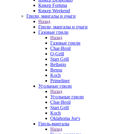
Кикер Fortuna
Кикер Weekend
Грили, мангалы и очаги
Назад
Грили, мангалы и очаги
Газовые грили
Назад
Газовые грили
Char-Broil
O-Grill
Start Grill
Bellagio
Bensu
Koch
Primeliner
Угольные грили
Назад
Угольные грили
Char-Broil
Start Grill
Koch
Oklahoma Joe's
Гриль-мангалы
Назад