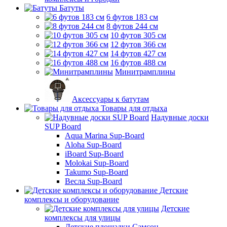
Батуты
6 футов 183 см
8 футов 244 см
10 футов 305 см
12 футов 366 см
14 футов 427 см
16 футов 488 см
Минитрамплины
Аксессуары к батутам
Товары для отдыха
Надувные доски
SUP Board
Aqua Marina Sup-Board
Aloha Sup-Board
iBoard Sup-Board
Molokai Sup-Board
Takumo Sup-Board
Весла Sup-Board
Детские
комплексы и оборудование
Детские
комплексы для улицы
Детские площадки Самсон