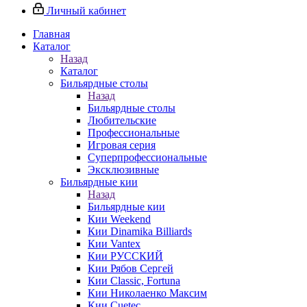
Личный кабинет
Главная
Каталог
Назад
Каталог
Бильярдные столы
Назад
Бильярдные столы
Любительские
Профессиональные
Игровая серия
Суперпрофессиональные
Эксклюзивные
Бильярдные кии
Назад
Бильярдные кии
Кии Weekend
Кии Dinamika Billiards
Кии Vantex
Кии РУССКИЙ
Кии Рябов Сергей
Кии Classic, Fortuna
Кии Николаенко Максим
Кии Cuetec