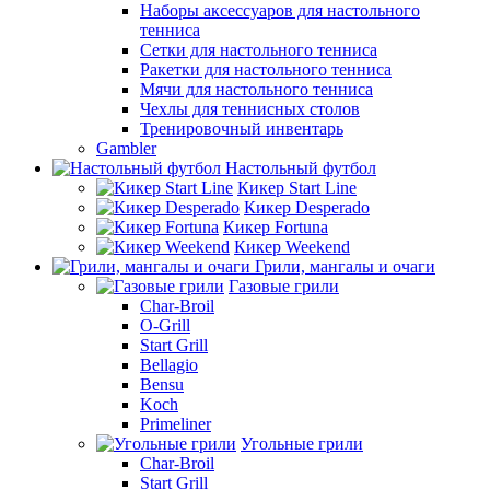
Наборы аксессуаров для настольного
тенниса
Сетки для настольного тенниса
Ракетки для настольного тенниса
Мячи для настольного тенниса
Чехлы для теннисных столов
Тренировочный инвентарь
Gambler
Настольный футбол
Кикер Start Line
Кикер Desperado
Кикер Fortuna
Кикер Weekend
Грили, мангалы и очаги
Газовые грили
Char-Broil
O-Grill
Start Grill
Bellagio
Bensu
Koch
Primeliner
Угольные грили
Char-Broil
Start Grill