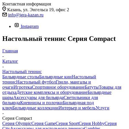
Контактная информация
Казань, ул. Энгельса 19, офис 2
info@igra-kazan.ru
Instagram
Настольный теннис Серия Compact
Главная
-
Каталог
-
Настольный теннис
Бильярдные столы
Бильярдные кии
Настольный
теннис
Настольный футбол
Грили, мангалы и
очаги
Игротека
Спортивное оборудование
Батуты
Товары для
отдыха
Детские комплексы и оборудование
Бильярдные
шары
Аксессуары для бильярда
Светильники для
бильярда
Киевницы и полочки
Бильярдная под
ключ
Бильярдные коллекции
Интерьер и мебель
Услуги
-
Серия Compact
Серия Olympic
Серия Game
Серия Sport
Серия Hobby
Серия
City
Аксессуары для настольного тенниса
Gambler