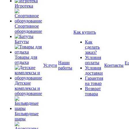
Игротека
Спортивное
оборудование
Как купить
Батуты
Как
сделать
заказ?
Товары для
Условия
отдыха
Наши
оплаты
Е
Услуги
Контакты
работы
Условия
доставки
Гарантия
Детские
на товар
комплексы и
Возврат
оборудование
товара
Бильярдные
шары