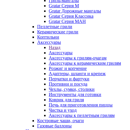
Гриль-мангалы
Gratar Серия M
Gratar Дорожные мангалы
Gratar Серия Классика
Gratar Серия МАН
Пеллетные грили
Керамические грили
Коптильни
Аксессуары
Назад
Аксессуары
Аксессуары к грилям-очагам
Аксессуары к керамическим грилям
Розжиг и копчение
Адаптеры, шланги и крепеж
Перчатки и фартуки
Противни и посуда
Чехлы, сумки, столики
Инструменты для готовки
Коврик для гриля
Печь для приготовления пиццы
Чистка и уход
Аксессуары к пеллетным грилям
Костровые чаши, очаги
Газовые баллоны