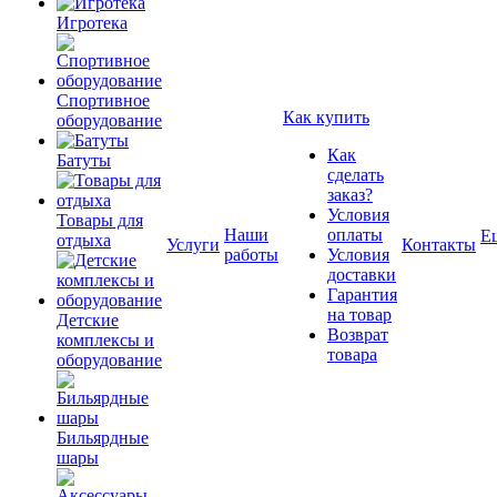
Игротека
Спортивное
Как купить
оборудование
Как
Батуты
сделать
заказ?
Условия
Товары для
Наши
оплаты
Е
отдыха
Услуги
Контакты
работы
Условия
доставки
Гарантия
на товар
Детские
Возврат
комплексы и
товара
оборудование
Бильярдные
шары