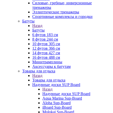
Силовые, гребные, инверсионные
тренажеры
Эллиптические тренажеры
Спортивные комплексы и городки
Батуты
Назад
Батуты
6 футов 183 см
8 футов 244 см
10 футов 305 см
12 футов 366 см
14 футов 427 см
16 футов 488 см
Минитрамплины
Аксессуары к батутам
Товары для отдыха
Назад
Товары для отдыха
Надувные доски SUP Board
Назад
Надувные доски SUP Board
Aqua Marina Sup-Board
Aloha Sup-Board
iBoard Sup-Board
Molokai Sup-Board