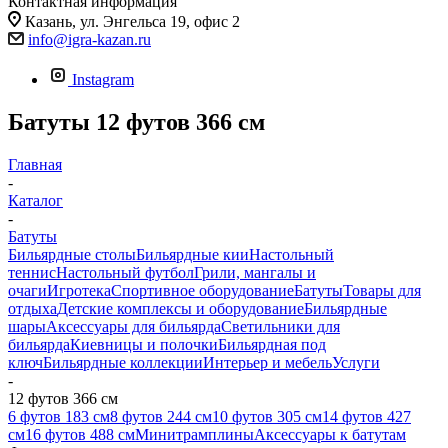
Контактная информация
Казань, ул. Энгельса 19, офис 2
info@igra-kazan.ru
Instagram
Батуты 12 футов 366 см
Главная
-
Каталог
-
Батуты
Бильярдные столы
Бильярдные кии
Настольный
теннис
Настольный футбол
Грили, мангалы и
очаги
Игротека
Спортивное оборудование
Батуты
Товары для
отдыха
Детские комплексы и оборудование
Бильярдные
шары
Аксессуары для бильярда
Светильники для
бильярда
Киевницы и полочки
Бильярдная под
ключ
Бильярдные коллекции
Интерьер и мебель
Услуги
-
12 футов 366 см
6 футов 183 см
8 футов 244 см
10 футов 305 см
14 футов 427
см
16 футов 488 см
Минитрамплины
Аксессуары к батутам