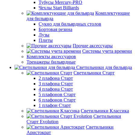
Тубусы Mercury-PRO
Чехлы Start Billiards
Комплектующие
для бильярда
Сукно для бильярдных столов
Бортовая резина
Лузы
Плиты
Прочие аксессуары
Системы учета времени
Комплекты аксессуаров
Тренажеры бильярдные
Светильники для бильярда
Светильники Старт
2 плафона Старт
3 плафона Старт
4 плафона Старт
5 плафонов Старт
6 плафонов Старт
1 плафон Старт
Светильники Классика
Светильники
Старт Evolution
Светильники
Аристократ