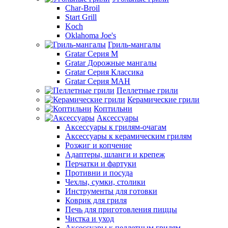
Char-Broil
Start Grill
Koch
Oklahoma Joe's
Гриль-мангалы
Gratar Серия M
Gratar Дорожные мангалы
Gratar Серия Классика
Gratar Серия МАН
Пеллетные грили
Керамические грили
Коптильни
Аксессуары
Аксессуары к грилям-очагам
Аксессуары к керамическим грилям
Розжиг и копчение
Адаптеры, шланги и крепеж
Перчатки и фартуки
Противни и посуда
Чехлы, сумки, столики
Инструменты для готовки
Коврик для гриля
Печь для приготовления пиццы
Чистка и уход
Аксессуары к пеллетным грилям