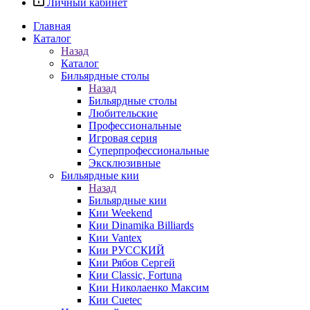
Личный кабинет
Главная
Каталог
Назад
Каталог
Бильярдные столы
Назад
Бильярдные столы
Любительские
Профессиональные
Игровая серия
Суперпрофессиональные
Эксклюзивные
Бильярдные кии
Назад
Бильярдные кии
Кии Weekend
Кии Dinamika Billiards
Кии Vantex
Кии РУССКИЙ
Кии Рябов Сергей
Кии Classic, Fortuna
Кии Николаенко Максим
Кии Cuetec