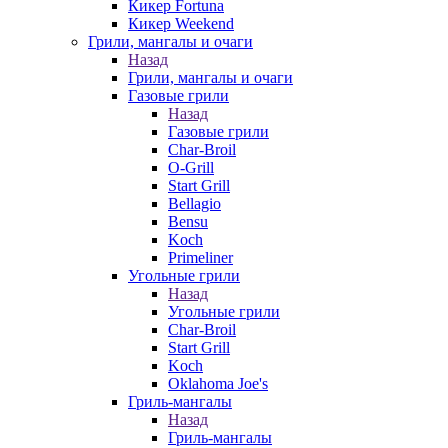
Кикер Fortuna
Кикер Weekend
Грили, мангалы и очаги
Назад
Грили, мангалы и очаги
Газовые грили
Назад
Газовые грили
Char-Broil
O-Grill
Start Grill
Bellagio
Bensu
Koch
Primeliner
Угольные грили
Назад
Угольные грили
Char-Broil
Start Grill
Koch
Oklahoma Joe's
Гриль-мангалы
Назад
Гриль-мангалы