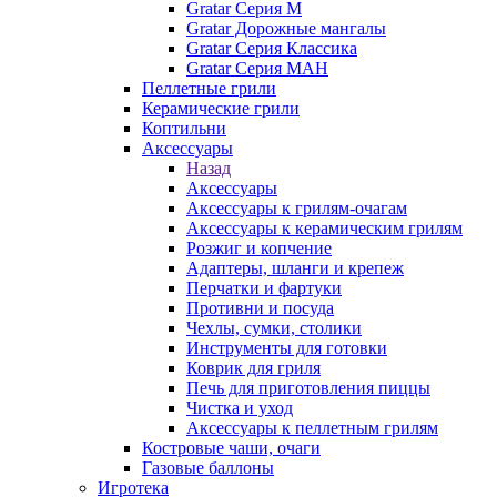
Gratar Серия M
Gratar Дорожные мангалы
Gratar Серия Классика
Gratar Серия МАН
Пеллетные грили
Керамические грили
Коптильни
Аксессуары
Назад
Аксессуары
Аксессуары к грилям-очагам
Аксессуары к керамическим грилям
Розжиг и копчение
Адаптеры, шланги и крепеж
Перчатки и фартуки
Противни и посуда
Чехлы, сумки, столики
Инструменты для готовки
Коврик для гриля
Печь для приготовления пиццы
Чистка и уход
Аксессуары к пеллетным грилям
Костровые чаши, очаги
Газовые баллоны
Игротека