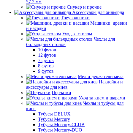
57,2 мм
Снукер и прочие
Аксессуары для бильярда
Треугольники
Машинки, древки
и насадки
Уход за столом
Чехлы для
бильярдных столов
10 футов
12 футов
7 футов
8 футов
9 футов
Мел и держатели мела
Наклейки и
аксессуары для киев
Перчатки
Уход за кием и шарами
Чехлы и тубусы для
киев
Тубусы DELUX
Тубусы Mercury
Тубусы Mercury-CLUB
Тубусы Mercury-DUO