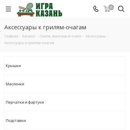
0
Аксессуары к грилям-очагам
Главная
-
Каталог
-
Грили, мангалы и очаги
-
Аксессуары
-
Аксессуары к грилям-очагам
Крышки
Масленки
Перчатки и фартуки
Подставки