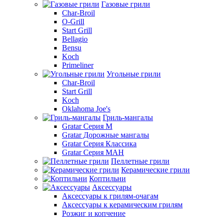
Газовые грили
Char-Broil
O-Grill
Start Grill
Bellagio
Bensu
Koch
Primeliner
Угольные грили
Char-Broil
Start Grill
Koch
Oklahoma Joe's
Гриль-мангалы
Gratar Серия M
Gratar Дорожные мангалы
Gratar Серия Классика
Gratar Серия МАН
Пеллетные грили
Керамические грили
Коптильни
Аксессуары
Аксессуары к грилям-очагам
Аксессуары к керамическим грилям
Розжиг и копчение