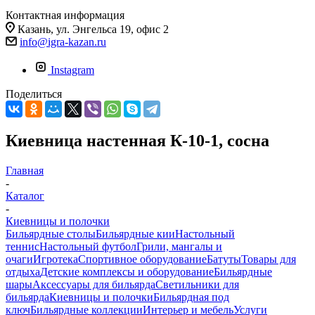
Контактная информация
Казань, ул. Энгельса 19, офис 2
info@igra-kazan.ru
Instagram
Поделиться
Киевница настенная К-10-1, сосна
Главная
-
Каталог
-
Киевницы и полочки
Бильярдные столы
Бильярдные кии
Настольный
теннис
Настольный футбол
Грили, мангалы и
очаги
Игротека
Спортивное оборудование
Батуты
Товары для
отдыха
Детские комплексы и оборудование
Бильярдные
шары
Аксессуары для бильярда
Светильники для
бильярда
Киевницы и полочки
Бильярдная под
ключ
Бильярдные коллекции
Интерьер и мебель
Услуги