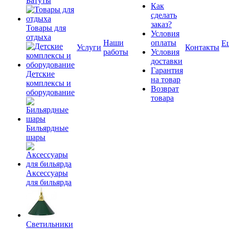
Батуты
Как
сделать
заказ?
Товары для
Условия
отдыха
Наши
оплаты
Е
Услуги
Контакты
работы
Условия
доставки
Гарантия
Детские
на товар
комплексы и
Возврат
оборудование
товара
Бильярдные
шары
Аксессуары
для бильярда
Светильники