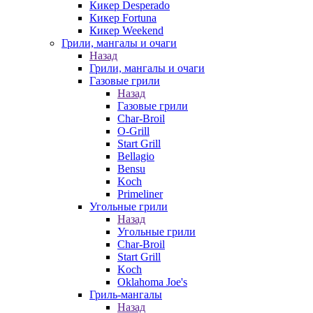
Кикер Desperado
Кикер Fortuna
Кикер Weekend
Грили, мангалы и очаги
Назад
Грили, мангалы и очаги
Газовые грили
Назад
Газовые грили
Char-Broil
O-Grill
Start Grill
Bellagio
Bensu
Koch
Primeliner
Угольные грили
Назад
Угольные грили
Char-Broil
Start Grill
Koch
Oklahoma Joe's
Гриль-мангалы
Назад