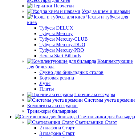
аксессуары для киев
Перчатки
Уход за кием и шарами
Чехлы и тубусы для
киев
Тубусы DELUX
Тубусы Mercury
Тубусы Mercury-CLUB
Тубусы Mercury-DUO
Тубусы Mercury-PRO
Чехлы Start Billiards
Комплектующие
для бильярда
Сукно для бильярдных столов
Бортовая резина
Лузы
Плиты
Прочие аксессуары
Системы учета времени
Комплекты аксессуаров
Тренажеры бильярдные
Светильники для бильярда
Светильники Старт
2 плафона Старт
3 плафона Старт