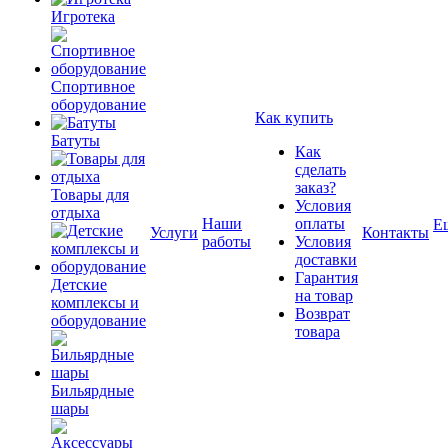
Игротека
Спортивное
оборудование
Как купить
Батуты
Как
сделать
заказ?
Товары для
Условия
отдыха
Наши
оплаты
Е
Услуги
Контакты
работы
Условия
доставки
Гарантия
Детские
на товар
комплексы и
Возврат
оборудование
товара
Бильярдные
шары