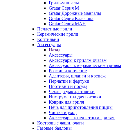
Гриль-мангалы
Gratar Серия M
Gratar Дорожные мангалы
Gratar Серия Классика
Gratar Серия МАН
Пеллетные грили
Керамические грили
Коптильни
Аксессуары
Назад
Аксессуары
Аксессуары к грилям-очагам
Аксессуары к керамическим грилям
Розжиг и копчение
Адаптеры, шланги и крепеж
Перчатки и фартуки
Противни и посуда
Чехлы, сумки, столики
Инструменты для готовки
Коврик для гриля
Печь для приготовления пиццы
Чистка и уход
Аксессуары к пеллетным грилям
Костровые чаши, очаги
Газовые баллоны