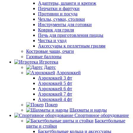
Адаптеры, шланги и крепеж
Перчатки и фартуки
Противни и посуда
Чехлы, сумки, столики
Инструменты для готовки
Коврик для гриля
Печь для приготовления пиццы
Чистка и уход
Аксессуары к пеллетным грилям
Костровые чаши, очаги
Газовые баллоны
Игротека
Дартс
Аэрохоккей
Аэрохоккей 3 фт
Аэрохоккей 5 фт
Аэрохоккей 6 фт
Аэрохоккей 7 фт
Аэрохоккей 4 фт
Покер
Шахматы и нарды
Спортивное оборудование
Баскетбольные
щиты и стойки
Баскетбольные кольца и аксессуары