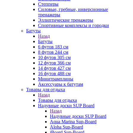
Степперы
Силовые, гребные, инверсионные
тренажеры
Эллиптические тренажеры
Спортивные комплексы и городки
Батуты
Назад
Батуты
6 футов 183 см
8 футов 244 см
10 футов 305 см
12 футов 366 см
14 футов 427 см
16 футов 488 см
Минитрамплины
Аксессуары к батутам
Товары для отдыха
Назад
Товары для отдыха
Надувные доски SUP Board
Назад
Надувные доски SUP Board
Aqua Marina Sup-Board
Aloha Sup-Board
iBoard Sup-Board